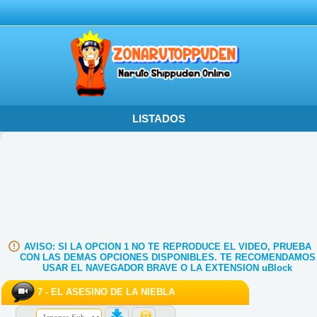
LISTADOS
Episodios ⇒ Naruto Subtitulados
Episodios ⇒ Naruto en Español Latino
Episodios ⇒ Naruto Shippuden Subtitulados
Episodios ⇒ Naruto Shippuden Español Latino
Episodios ⇒ Boruto Anime Subtitulados
Episodios ⇒ Boruto Anime Español Latino
AVISO: SI LA OPCION 1 NO TE REPRODUCE EL VIDEO, PRUEBA
Episodios ⇒ Boruto Manga Two Blue Vortex
CON LAS DEMAS OPCIONES DISPONIBLES. TE RECOMENDAMOS
USAR EL NAVEGADOR BRAVE O LA EXTENSION uBlock
Naruto SD
7 - EL ASESINO DE LA NIEBLA
Ovas
Peliculas