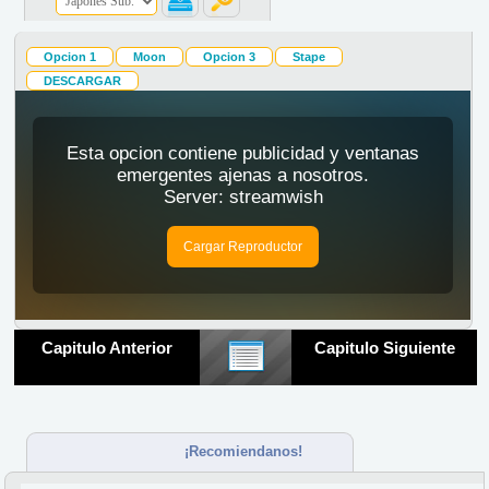
Openings
Endings
Opcion 1
Moon
Opcion 3
Stape
DESCARGAR
Capitulo Anterior
Capitulo Siguiente
¡Recomiendanos!